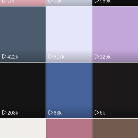
1m
12k
966k
422k
617k
125k
208k
63k
6k