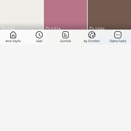
65k
131k
158k
Ana Sayfa
Saat
Günlük
Ay Evreleri
Daha Fazla
125k
57k
60k